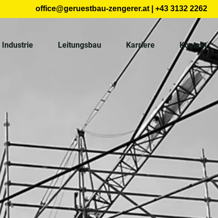
office@geruestbau-zengerer.at
| +43 3132 2262
Industrie
Leitungsbau
Karriere
Kontakt